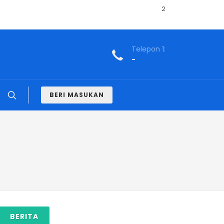
2
Telepon 1:
-
BERI MASUKAN
BERITA